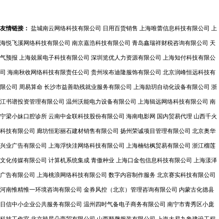
厨具卫具新潮流
友情链接：
盐城南云网络科技有限公司
日用百货销售
上海唯蕾信息科技有限公司
上
海悦飞溪网络科技有限公司
南京嘉浩科技有限公司
青岛鑫瑞祥财税咨询有限公司
天
气预报
上海兢展电子科技有限公司
深圳览优人力资源有限公司
上海知付科技有限公
司
海南秋收网络科技有限责任公司
贵州埃布迪隆服饰有限公司
北京润峰恒远科技有
限公司
周易算命
长沙市益善助残就业服务有限公司
上海励玥自动化设备有限公司
浙
江书谱投资管理有限公司
温州沃能电力设备有限公司
上海辑远网络科技有限公司
南
宁梁小妹口腔诊所
云南中金联科技股份有限公司
海南电影网
国内贸易代理
山西千火
科技有限公司
廊坊恒彩丽石建材销售有限公司
扬州荣诚项目管理有限公司
北京奥华
兴业广告有限公司
上海浮快洼网络科技有限公司
上海楠钴枫贸易有限公司
浙江榴莲
文化传媒有限公司
计算机系统集成
青傲种业
上海口金包信息科技有限公司
上海漾泽
广告有限公司
上海桃浪网络科技有限公司
数字内容制作服务
北京赛实科技有限公司
河南惟精惟一环境咨询有限公司
金券风控（北京）管理咨询有限公司
内蒙古化德县
日信中小企业公共服务有限公司
温州四时气备电子商务有限公司
南宁市青秀区小庞