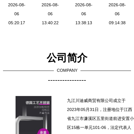
汇聚特色厨
2026-08-
制造厂 炊
2026-08-
发企业ESG
2026-08-
与加盟店全
2026-08-
具与卫具的
06
事设备与厨
06
实践与创新
06
方位解析，
06
工厂店盛大
05:20:17
具卫具产品
13:40:22
战略研究报
13:38:13
开启厨卫事
09:14:38
开业
列表
告
业新篇章
公司简介
COMPANY
----------------
九江川迪威商贸有限公司成立于
2023年05月31日，注册地位于江西
省九江市濂溪区五里街道前进安置小
区15栋一单元101-06，法定代表人