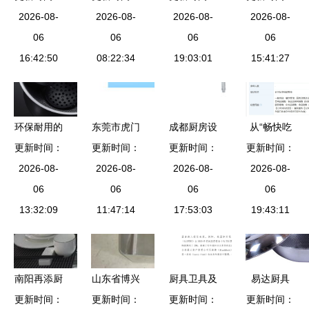
用杂品零售
2026-08-
2026-08-
全面升级
山东达因液
2026-08-
从厨具到茶
2026-08-
市场需求变
06
聚焦宾馆酒
06
压设备与家
06
具的全方位
06
化趋势与商
16:42:50
楼、食堂厨
08:22:34
用美学的新
19:03:01
日杂用品点
15:41:27
业创新机遇
具及工厂办
纪缘
评
分析研究报
公设备
告
环保耐用的
东莞市虎门
成都厨房设
从“畅快吃
更新时间：
厨房利器
宏发厨具设
更新时间：
备与不锈钢
更新时间：
更新时间：
鱼”看跨界
食品级硅胶
2026-08-
2026-08-
备厂
制品的行业
2026-08-
思维 探鱼
2026-08-
铲与不粘锅
06
06
全景 从厨
06
新公司与厨
06
的完美搭档
13:32:09
11:47:14
具到卫具的
17:53:03
具卫具的创
19:43:11
变革
意融合
南阳再添厨
山东省博兴
厨具卫具及
易达厨具
更新时间：
具新地标
县宝洁厨具
更新时间：
日用杂品批
更新时间：
产品、图片
更新时间：