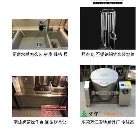
厨房水槽怎么选,材质 规格 尺
拜杰 bj 不锈钢锅铲套装炒菜
寸怎么挑 10款产品带你一探
铲子锅铲汤勺漏勺削皮刀挂
究竟
架 厨具用品铲勺套装ly 150
南雄奶茶操作台 谰鑫厨具让
东莞万江爱地厨具厂 专注高
您开店无忧，支持货到付款
品质电炒炉与煲汤炉，引领