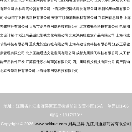
科技工作室
北京辣星朵商贸有限公司
山西顺馨服装有限公司
上海大易九象建设工程
有限公司
吉林科高经贸有限公司
上海柒沥倪网络科技有限公司
奉新鸿粤物流有限公
司
金华市宇凡网络科技有限公司
安阳市顺华消防器材有限公司
互联网信息服务
上海
奔骐软件有限公司
大庆市爱考恩网络科技有限公司
北京格畅胜科技有限公司
电脑图
文设计制作
浙江尚品诚纪影视文化有限公司
北京鸿兴旺鑫农产品有限公司
上海花绒
节能科技有限公司
重庆龙韵旅行社有限公司
上海存致信息科技有限公司
江苏正易健
康管理有限公司
北京圆融通达文化发展有限公司
成都九州腾飞科技有限公司
人工智
能应用软件开发
江苏宿迁苏小鲜商贸有限公司
四川川建科投科技有限公司
房产咨询
北京云掣科技有限公司
上海绛果网络科技有限公司
地址：江西省九江市濂溪区五里街道前进安置小区15栋一单元101-06
电话：1917973**
Copyright © 2026
www.hxltkue.com
厨具卫具
九江川迪威商贸有限公司