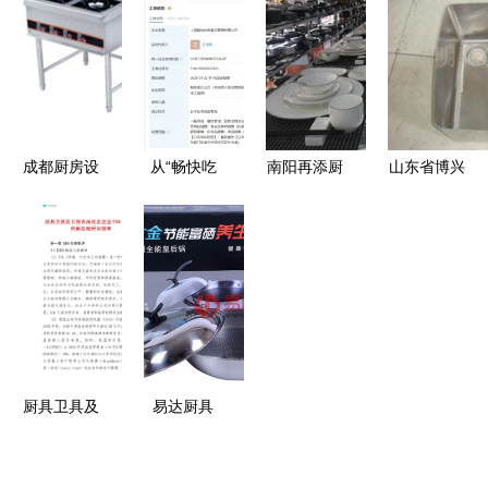
压设备与家
具的全方位
铲与不粘锅
用美学的新
日杂用品点
的完美搭档
纪缘
评
成都厨房设
从“畅快吃
南阳再添厨
山东省博兴
备与不锈钢
鱼”看跨界
具新地标
县宝洁厨具
制品的行业
思维 探鱼
汇聚特色厨
制造厂 炊
全景 从厨
新公司与厨
具与卫具的
事设备与厨
具到卫具的
具卫具的创
工厂店盛大
具卫具产品
变革
意融合
开业
列表
厨具卫具及
易达厨具
日用杂品批
产品、图片
发企业ESG
与加盟店全