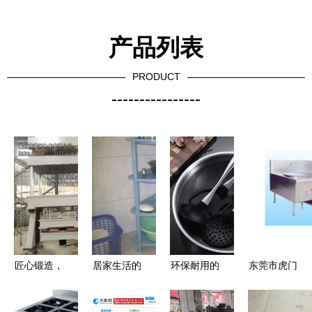
产品列表
PRODUCT
----------------
匠心锻造，
居家生活的
环保耐用的
东莞市虎门
匠心厨浴
便利之选
厨房利器
宏发厨具设
山东达因液
从厨具到茶
食品级硅胶
备厂