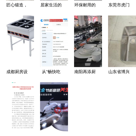
匠心锻造，
居家生活的
环保耐用的
东莞市虎门
匠心厨浴
便利之选
厨房利器
宏发厨具设
山东达因液
从厨具到茶
食品级硅胶
备厂
压设备与家
具的全方位
铲与不粘锅
用美学的新
日杂用品点
的完美搭档
纪缘
评
成都厨房设
从“畅快吃
南阳再添厨
山东省博兴
备与不锈钢
鱼”看跨界
具新地标
县宝洁厨具
制品的行业
思维 探鱼
汇聚特色厨
制造厂 炊
全景 从厨
新公司与厨
具与卫具的
事设备与厨
具到卫具的
具卫具的创
工厂店盛大
具卫具产品
变革
意融合
开业
列表