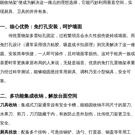
能收纳架”便成为解决这一痛点的理想选择，它能巧妙利用垂直空间，实
现厨具、卫具的井井有条。
一、核心优势：免打孔安装，呵护墙面
传统置物架多需钻孔固定，过程繁琐且会永久性损伤瓷砖或墙面。而
免打孔设计（通常采用强力粘胶、吸盘或卡扣原理）则完美解决了这一难
题。安装简单快捷，一人即可操作，且对墙面零损伤。这对于租房一族或
喜爱时常更换家居布局的人来说，无疑是福音。优质的免打孔置物架承重
力经过科学测试，能够稳固悬挂常用厨具、调料乃至小型锅具，安全可
靠。
二、多功能集成收纳，解放台面空间
刀具收纳
：集成式刀架通常设有安全卡槽，能稳固收纳不同尺寸的菜刀、
水果刀、剪刀，刀刃隐藏于内，有效防止意外划伤，比传统刀架更卫生、
安全。
厨具挂放
：配备多个挂钩，可悬挂锅铲、汤勺、打蛋器、锅盖等常用工