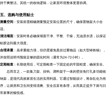
持干爽整洁。其统一的收纳逻辑，让家居环境整体更显协调。
五、选购与使用贴士
测量空间
：安装前需精确测量预定安装位置的尺寸，确保置物架大小合
适。
清洁墙面
：安装时务必确保墙面干净、平整、干燥，无油渍水渍，以保证
粘胶达到最大强度。
合理承重
：虽承重能力强，但仍需避免悬挂过重物品（如大型铸铁锅），
并按照说明书预留足够的固化时间（通常为24-72小时）。
定期检查
：长期使用后，可定期检查一下固定处的牢固程度，确保安全。
总而言之，一款集刀架、挂钩、调料架于一体的壁挂免打孔多功能收
纳架，是现代高效家居生活的实用利器。它通过智能设计，将杂乱化为有
序，让厨房和卫生间变得清爽、安全且富有条理，从而真正提升下厨与日
常家事的愉悦感。