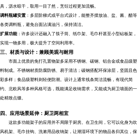
具，沥水晾干，取用一目了然，烹饪过程更加流畅。
调料瓶罐安置
：多层阶梯式或平台式设计，能整齐摆放油、盐、酱、醋等
各类调料瓶，避免台面沾满油污，保持清洁。
扩展功能
：许多设计还融入了筷子筒、纸巾架、毛巾杆甚至小型砧板架，
实现一物多用，极大提升了空间利用率。
三、材质与设计：兼顾美观与耐用
市面上优质的免打孔置物架多采用不锈钢、碳钢、铝合金或食品级塑
料制成。不锈钢材质防腐防锈、易于清洁；碳钢搭配环保涂层，坚固且色
彩多样；食品级塑料则轻便防潮。设计上通常线条简洁流畅，有现代简
约、北欧风等多种风格可选，既能满足收纳需求，又能成为厨卫墙面的一
处精致点缀。
四、应用场景延伸：厨卫两相宜
这款多功能架子的应用并不局限于厨房。在卫生间，它可以化身为吹
风机架、毛巾挂钩、洗漱用品收纳架，让潮湿环境下的物品各归其位，保