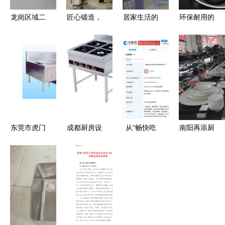
龙岗区域二
匠心锻造，
居家生活的
环保耐用的
手回收服务
匠心厨浴
便利之选
厨房利器
全面升级
山东达因液
从厨具到茶
食品级硅胶
聚焦宾馆酒
压设备与家
具的全方位
铲与不粘锅
楼、食堂厨
用美学的新
日杂用品点
的完美搭档
具及工厂办
纪缘
评
公设备
东莞市虎门
成都厨房设
从“畅快吃
南阳再添厨
宏发厨具设
备与不锈钢
鱼”看跨界
具新地标
备厂
制品的行业
思维 探鱼
汇聚特色厨
全景 从厨
新公司与厨
具与卫具的
具到卫具的
具卫具的创
工厂店盛大
变革
意融合
开业